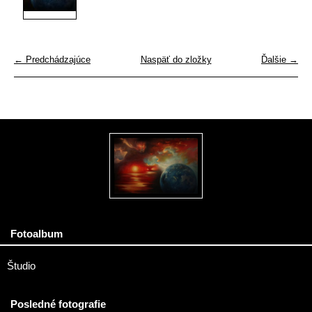
← Predchádzajúce
Naspäť do zložky
Ďalšie →
Fotoalbum
Študio
Posledné fotografie