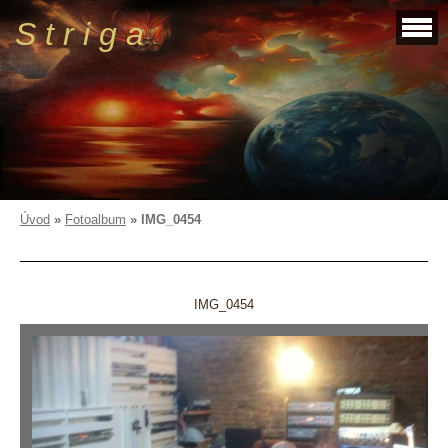
S t r i g a
Úvod
»
Fotoalbum
»
IMG_0454
IMG_0454