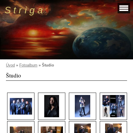
S t r i g a
Úvod
»
Fotoalbum
»
Študio
Študio