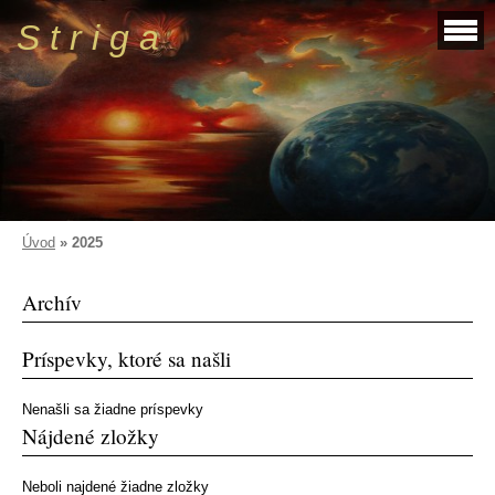
S t r i g a
Úvod
»
2025
Archív
Príspevky, ktoré sa našli
Nenašli sa žiadne príspevky
Nájdené zložky
Neboli najdené žiadne zložky