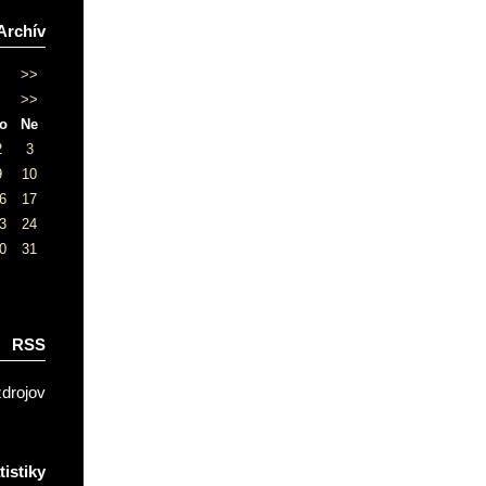
Archív
>>
>>
o
Ne
2
3
9
10
6
17
3
24
0
31
RSS
zdrojov
tistiky