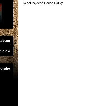
Neboli najdené žiadne zložky
oalbum
Študio
grafie