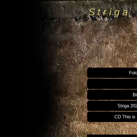
S t r i g a
Fot
Bi
Striga 2
CD This is