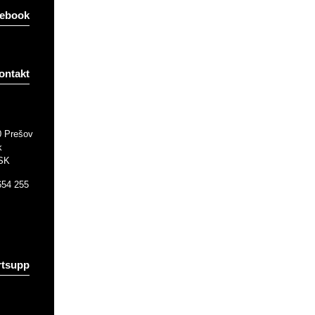
ebook
ontakt
0 Prešov
k
 SK
654 255
tsupp