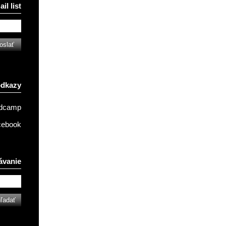
il list
odkazy
ndcamp
cebook
ávanie