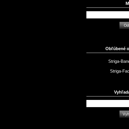
Ma
Obľúbené 
Striga-Ba
Striga-Fa
Vyhľad