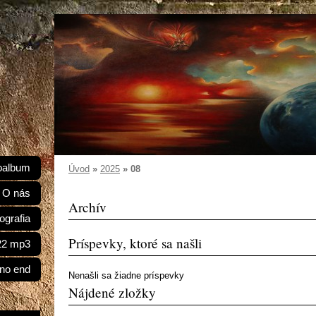
oalbum
Úvod
»
2025
»
08
O nás
Archív
ografia
Príspevky, ktoré sa našli
022 mp3
 no end
Nenašli sa žiadne príspevky
Nájdené zložky