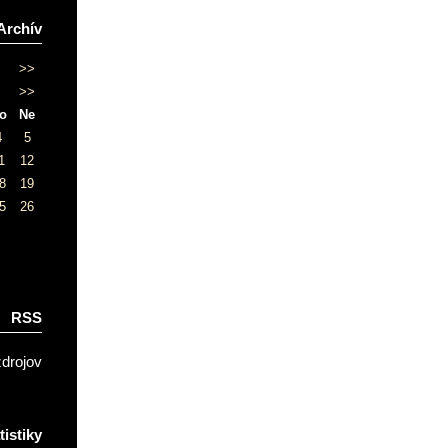
Archív
>>
>>
o
Ne
4
5
1
12
8
19
5
26
RSS
zdrojov
tistiky