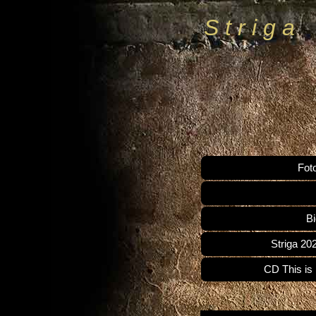
S t r i g a
Fot
Bi
Striga 2
CD This is