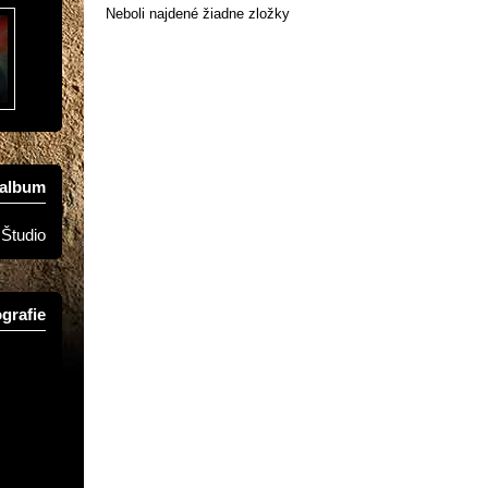
Neboli najdené žiadne zložky
oalbum
Študio
grafie