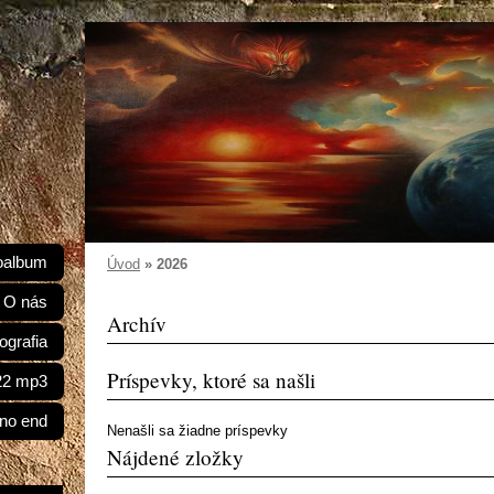
oalbum
Úvod
»
2026
O nás
Archív
ografia
Príspevky, ktoré sa našli
022 mp3
 no end
Nenašli sa žiadne príspevky
Nájdené zložky