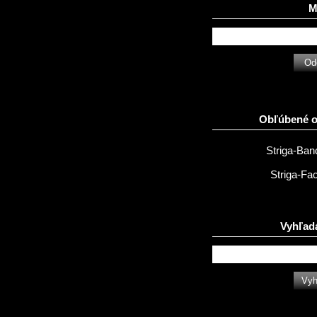
Ma
Obľúbené 
Striga-Ba
Striga-Fa
Vyhľad