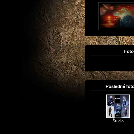
Fot
Posledné foto
Študio