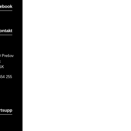
ebook
ontakt
0 Prešov
k
 SK
654 255
tsupp