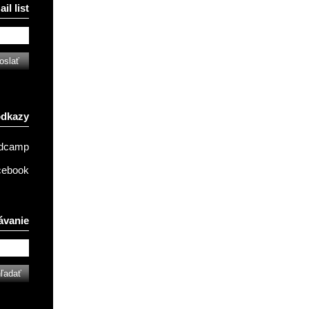
il list
odkazy
ndcamp
cebook
ávanie