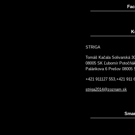
Fac
K
STRIGA
Tomáš Kačala Solivarská 3
08005 SK Ľubomír Potočňá
Palárikova 6 Prešov 08005
+421 911127 553,+421 911 
striga2014@zoznam.sk
Smar