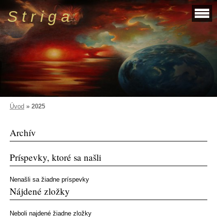
S t r i g a
Úvod
»
2025
Archív
Príspevky, ktoré sa našli
Nenašli sa žiadne príspevky
Nájdené zložky
Neboli najdené žiadne zložky