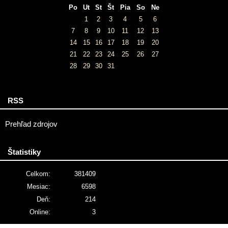
Po
Ut
St
Št
Pia
So
Ne
1
2
3
4
5
6
7
8
9
10
11
12
13
14
15
16
17
18
19
20
21
22
23
24
25
26
27
28
29
30
31
RSS
Prehľad zdrojov
Štatistiky
Celkom:
381409
Mesiac:
6598
Deň:
214
Online:
3