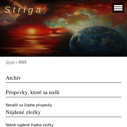
S t r i g a
Úvod
»
2025
Archív
Príspevky, ktoré sa našli
Nenašli sa žiadne príspevky
Nájdené zložky
Neboli najdené žiadne zložky