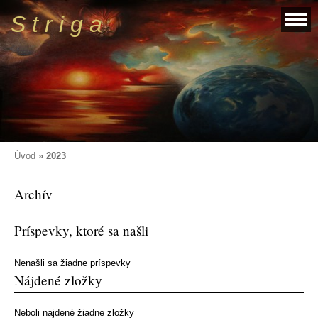
S t r i g a
Úvod
»
2023
Archív
Príspevky, ktoré sa našli
Nenašli sa žiadne príspevky
Nájdené zložky
Neboli najdené žiadne zložky