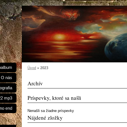
oalbum
Úvod
»
2023
O nás
Archív
ografia
Príspevky, ktoré sa našli
022 mp3
 no end
Nenašli sa žiadne príspevky
Nájdené zložky