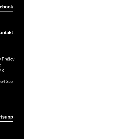
ebook
ontakt
0 Prešov
k
 SK
654 255
tsupp