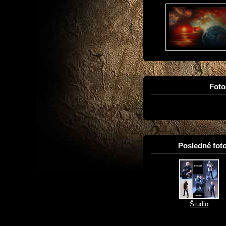
Fot
Posledné foto
Študio