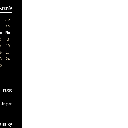
Archív
>>
>>
o
Ne
2
3
9
10
6
17
3
24
0
RSS
zdrojov
tistiky