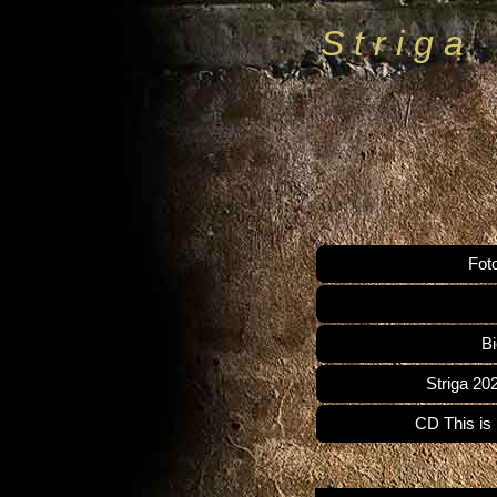
S t r i g a
Fot
Bi
Striga 2
CD This is