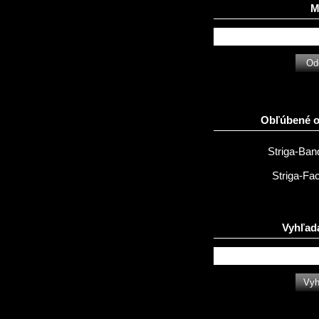
Ma
Obľúbené 
Striga-Ba
Striga-Fa
Vyhľad