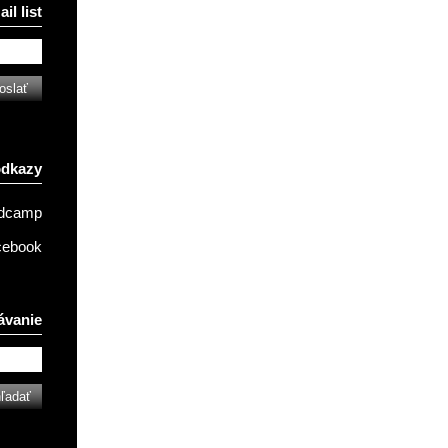
il list
odkazy
ndcamp
cebook
ávanie