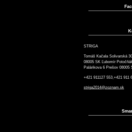
Fac
K
STRIGA
Tomáš Kačala Solivarská 3
08005 SK Ľubomír Potočňá
Palárikova 6 Prešov 08005
+421 911127 553,+421 911 
striga2014@zoznam.sk
Smar