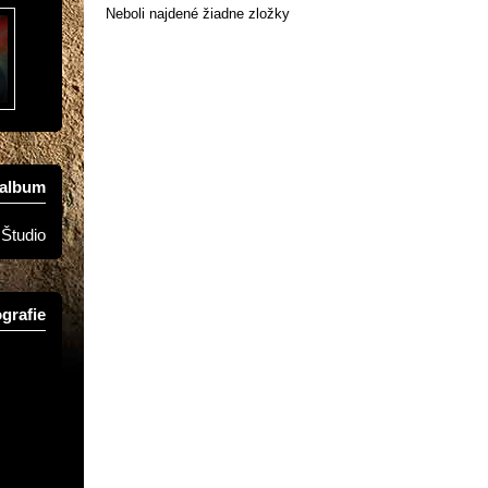
Neboli najdené žiadne zložky
oalbum
Študio
grafie