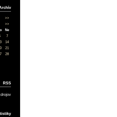
Archív
>>
>>
o
Ne
6
7
3
14
0
21
7
28
RSS
zdrojov
tistiky