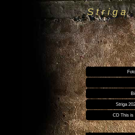
S t r i g a
Fot
Bi
Striga 2
CD This is