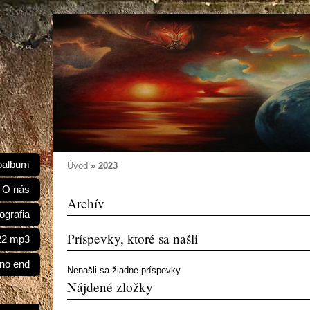
oalbum
Úvod
»
2023
O nás
Archív
ografia
Príspevky, ktoré sa našli
022 mp3
 no end
Nenašli sa žiadne príspevky
Nájdené zložky