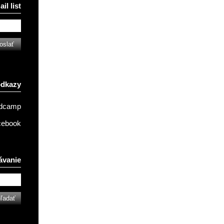
il list
odkazy
ndcamp
cebook
ávanie