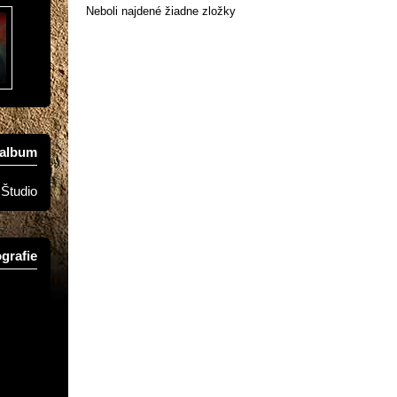
Neboli najdené žiadne zložky
oalbum
Študio
grafie