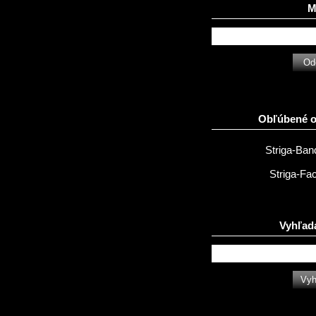
Ma
Obľúbené 
Striga-Ba
Striga-Fa
Vyhľad