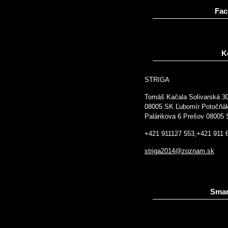
Fac
K
STRIGA
Tomáš Kačala Solivarská 3
08005 SK Ľubomír Potočňá
Palárikova 6 Prešov 08005
+421 911127 553,+421 911 
striga2014@zoznam.sk
Smar