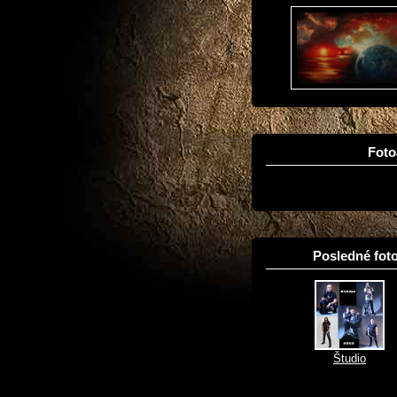
Fot
Posledné foto
Študio