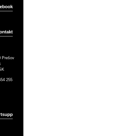
ebook
ontakt
0 Prešov
k
 SK
654 255
tsupp