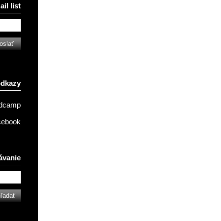
il list
odkazy
ndcamp
cebook
ávanie