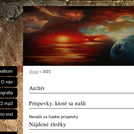
oalbum
Úvod
»
2021
O nás
Archív
ografia
Príspevky, ktoré sa našli
022 mp3
 no end
Nenašli sa žiadne príspevky
Nájdené zložky