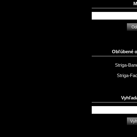
Ma
Obľúbené 
Striga-Ba
Striga-Fa
Vyhľad