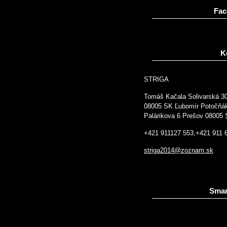
Fac
K
STRIGA
Tomáš Kačala Solivarská 3
08005 SK Ľubomír Potočňá
Palárikova 6 Prešov 08005
+421 911127 553,+421 911 
striga2014@zoznam.sk
Smar