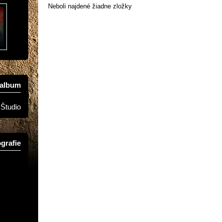
Neboli najdené žiadne zložky
oalbum
Študio
grafie