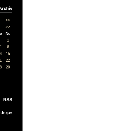
Archív
>>
>>
o
Ne
1
7
8
4
15
1
22
8
29
RSS
zdrojov