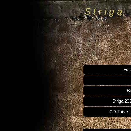
S t r i g a
Fot
Bi
Striga 2
CD This is