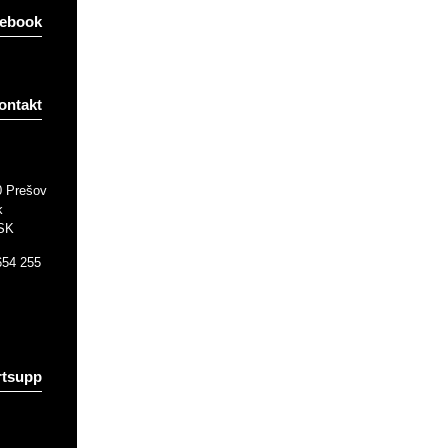
ebook
ontakt
0 Prešov
k
 SK
654 255
tsupp