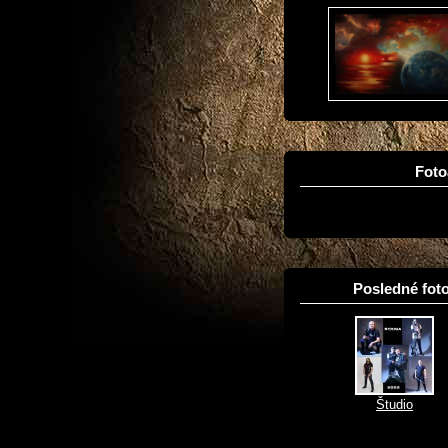
Fot
Posledné foto
Študio