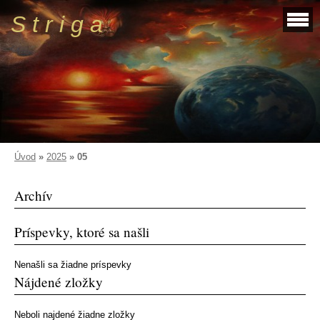
S t r i g a
Úvod
»
2025
»
05
Archív
Príspevky, ktoré sa našli
Nenašli sa žiadne príspevky
Nájdené zložky
Neboli najdené žiadne zložky