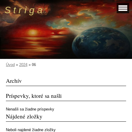
S t r i g a
Úvod
»
2024
»
06
Archív
Príspevky, ktoré sa našli
Nenašli sa žiadne príspevky
Nájdené zložky
Neboli najdené žiadne zložky